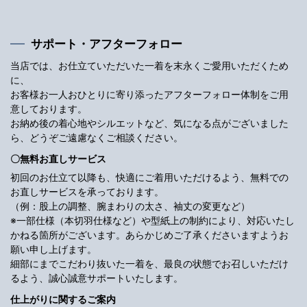
サポート・アフターフォロー
当店では、お仕立ていただいた一着を末永くご愛用いただくため
に、
お客様お一人おひとりに寄り添ったアフターフォロー体制をご用
意しております。
お納め後の着心地やシルエットなど、気になる点がございました
ら、どうぞご遠慮なくご相談ください。
〇無料お直しサービス
初回のお仕立て以降も、快適にご着用いただけるよう、無料での
お直しサービスを承っております。
（例：股上の調整、腕まわりの太さ、袖丈の変更など）
※一部仕様（本切羽仕様など）や型紙上の制約により、対応いたし
かねる箇所がございます。あらかじめご了承くださいますようお
願い申し上げます。
細部にまでこだわり抜いた一着を、最良の状態でお召しいただけ
るよう、誠心誠意サポートいたします。
仕上がりに関するご案内