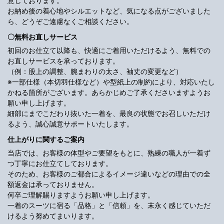
意しております。
お納め後の着心地やシルエットなど、気になる点がございました
ら、どうぞご遠慮なくご相談ください。
〇無料お直しサービス
初回のお仕立て以降も、快適にご着用いただけるよう、無料での
お直しサービスを承っております。
（例：股上の調整、腕まわりの太さ、袖丈の変更など）
※一部仕様（本切羽仕様など）や型紙上の制約により、対応いたし
かねる箇所がございます。あらかじめご了承くださいますようお
願い申し上げます。
細部にまでこだわり抜いた一着を、最良の状態でお召しいただけ
るよう、誠心誠意サポートいたします。
仕上がりに関するご案内
当店では、お客様の体型やご要望をもとに、熟練の職人が一着ず
つ丁寧にお仕立てしております。
そのため、お客様のご都合によるイメージ違いなどの理由での全
額返金は承っておりません。
何卒ご理解賜りますようお願い申し上げます。
一着のスーツに宿る「品格」と「信頼」を、末永く感じていただ
けるよう努めてまいります。