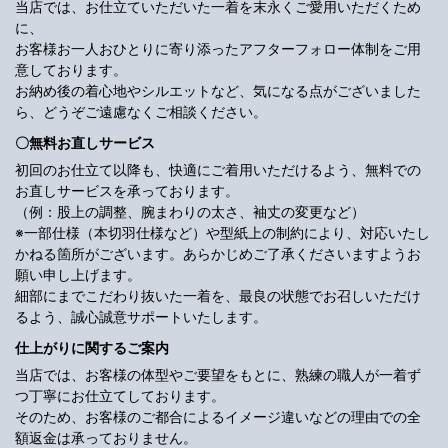
当店では、お仕立ていただいた一着を末永くご愛用いただくため
に、
お客様お一人おひとりに寄り添ったアフターフォロー体制をご用
意しております。
お納め後の着心地やシルエットなど、気になる点がございました
ら、どうぞご遠慮なくご相談ください。
〇無料お直しサービス
初回のお仕立て以降も、快適にご着用いただけるよう、無料での
お直しサービスを承っております。
（例：股上の調整、腕まわりの太さ、袖丈の変更など）
※一部仕様（本切羽仕様など）や型紙上の制約により、対応いたし
かねる箇所がございます。あらかじめご了承くださいますようお
願い申し上げます。
細部にまでこだわり抜いた一着を、最良の状態でお召しいただけ
るよう、誠心誠意サポートいたします。
仕上がりに関するご案内
当店では、お客様の体型やご要望をもとに、熟練の職人が一着ず
つ丁寧にお仕立てしております。
そのため、お客様のご都合によるイメージ違いなどの理由での全
額返金は承っておりません。