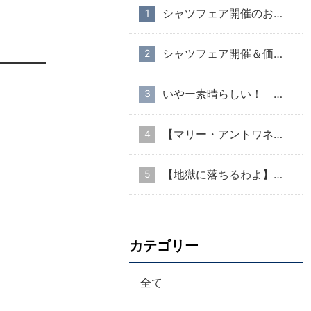
シャツフェア開催のお知らせ
シャツフェア開催＆価格改定のお知らせ
いやー素晴らしい！ ８月１２日からどこに出かけても高いので、国分寺店営業
【マリー・アントワネット・スタイル】part１
【地獄に落ちるわよ】衣装協力のお知らせ
カテゴリー
全て