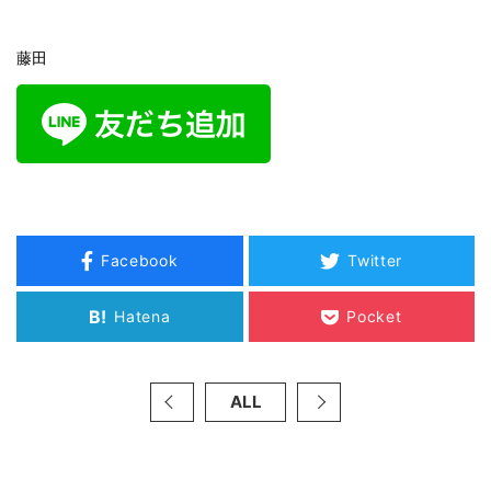
藤田
Facebook
Twitter
B!
Hatena
Pocket
ALL