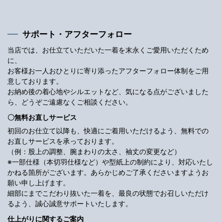
サポート・アフターフォロー
当店では、お仕立ていただいた一着を末永くご愛用いただくため
に、
お客様お一人おひとりに寄り添ったアフターフォロー体制をご用
意しております。
お納め後の着心地やシルエットなど、気になる点がございました
ら、どうぞご遠慮なくご相談ください。
〇無料お直しサービス
初回のお仕立て以降も、快適にご着用いただけるよう、無料での
お直しサービスを承っております。
（例：股上の調整、腕まわりの太さ、袖丈の変更など）
※一部仕様（本切羽仕様など）や型紙上の制約により、対応いたし
かねる箇所がございます。あらかじめご了承くださいますようお
願い申し上げます。
細部にまでこだわり抜いた一着を、最良の状態でお召しいただけ
るよう、誠心誠意サポートいたします。
仕上がりに関するご案内