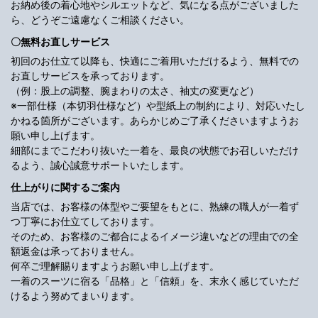
お納め後の着心地やシルエットなど、気になる点がございました
ら、どうぞご遠慮なくご相談ください。
〇無料お直しサービス
初回のお仕立て以降も、快適にご着用いただけるよう、無料での
お直しサービスを承っております。
（例：股上の調整、腕まわりの太さ、袖丈の変更など）
※一部仕様（本切羽仕様など）や型紙上の制約により、対応いたし
かねる箇所がございます。あらかじめご了承くださいますようお
願い申し上げます。
細部にまでこだわり抜いた一着を、最良の状態でお召しいただけ
るよう、誠心誠意サポートいたします。
仕上がりに関するご案内
当店では、お客様の体型やご要望をもとに、熟練の職人が一着ず
つ丁寧にお仕立てしております。
そのため、お客様のご都合によるイメージ違いなどの理由での全
額返金は承っておりません。
何卒ご理解賜りますようお願い申し上げます。
一着のスーツに宿る「品格」と「信頼」を、末永く感じていただ
けるよう努めてまいります。