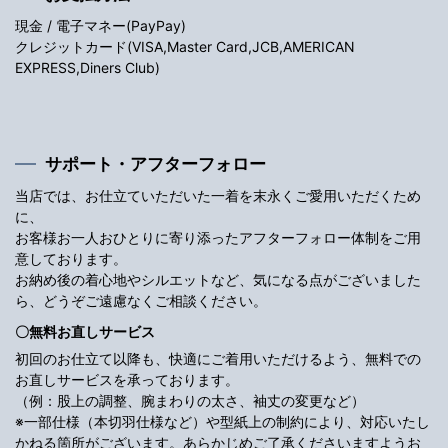
現金 / 電子マネー(PayPay)
クレジットカード(VISA,Master Card,JCB,AMERICAN
EXPRESS,Diners Club)
サポート・アフターフォロー
当店では、お仕立ていただいた一着を末永くご愛用いただくため
に、
お客様お一人おひとりに寄り添ったアフターフォロー体制をご用
意しております。
お納め後の着心地やシルエットなど、気になる点がございました
ら、どうぞご遠慮なくご相談ください。
〇無料お直しサービス
初回のお仕立て以降も、快適にご着用いただけるよう、無料での
お直しサービスを承っております。
（例：股上の調整、腕まわりの太さ、袖丈の変更など）
※一部仕様（本切羽仕様など）や型紙上の制約により、対応いたし
かねる箇所がございます。あらかじめご了承くださいますようお