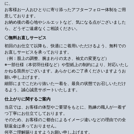
に、
お客様お一人おひとりに寄り添ったアフターフォロー体制をご用
意しております。
お納め後の着心地やシルエットなど、気になる点がございました
ら、どうぞご遠慮なくご相談ください。
〇無料お直しサービス
初回のお仕立て以降も、快適にご着用いただけるよう、無料での
お直しサービスを承っております。
（例：股上の調整、腕まわりの太さ、袖丈の変更など）
※一部仕様（本切羽仕様など）や型紙上の制約により、対応いたし
かねる箇所がございます。あらかじめご了承くださいますようお
願い申し上げます。
細部にまでこだわり抜いた一着を、最良の状態でお召しいただけ
るよう、誠心誠意サポートいたします。
仕上がりに関するご案内
当店では、お客様の体型やご要望をもとに、熟練の職人が一着ず
つ丁寧にお仕立てしております。
そのため、お客様のご都合によるイメージ違いなどの理由での全
額返金は承っておりません。
何卒ご理解賜りますようお願い申し上げます。