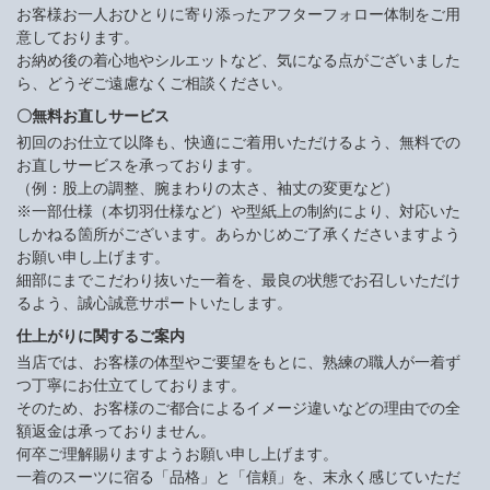
お客様お一人おひとりに寄り添ったアフターフォロー体制をご用
意しております。
お納め後の着心地やシルエットなど、気になる点がございました
ら、どうぞご遠慮なくご相談ください。
〇無料お直しサービス
初回のお仕立て以降も、快適にご着用いただけるよう、無料での
お直しサービスを承っております。
（例：股上の調整、腕まわりの太さ、袖丈の変更など）
※一部仕様（本切羽仕様など）や型紙上の制約により、対応いた
しかねる箇所がございます。あらかじめご了承くださいますよう
お願い申し上げます。
細部にまでこだわり抜いた一着を、最良の状態でお召しいただけ
るよう、誠心誠意サポートいたします。
仕上がりに関するご案内
当店では、お客様の体型やご要望をもとに、熟練の職人が一着ず
つ丁寧にお仕立てしております。
そのため、お客様のご都合によるイメージ違いなどの理由での全
額返金は承っておりません。
何卒ご理解賜りますようお願い申し上げます。
一着のスーツに宿る「品格」と「信頼」を、末永く感じていただ