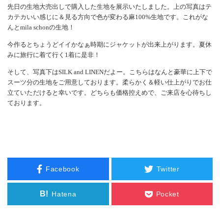
先日の生地大売出しで購入した生地を展示いたしました。上の写真はテ
カテカいい感じに＆見る方向で色が変わる麻100%生地です。これがな
んとmila schonの生地！
今作るとちょうどイイかなぁ時期にジャケットが出来上がります。夏休
みに旅行に着て行く1着に是非！
そして、写真下はSILK and LINENだよ
ー。こちらはなんと豪華に上下で
スーツ分の生地をご用意しております。柔らかく＆軽い仕上がりでお仕
立ていただけると幸いです。どちらも価格控えめで、ご来店を心待ちし
ております。
Facebook
Twitter
B!
Hatena
Pocket