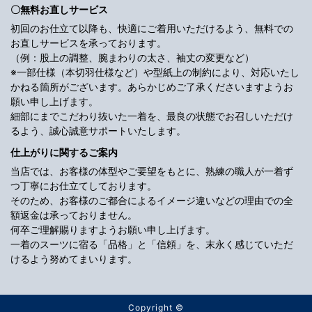
〇無料お直しサービス
初回のお仕立て以降も、快適にご着用いただけるよう、無料での
お直しサービスを承っております。
（例：股上の調整、腕まわりの太さ、袖丈の変更など）
※一部仕様（本切羽仕様など）や型紙上の制約により、対応いたし
かねる箇所がございます。あらかじめご了承くださいますようお
願い申し上げます。
細部にまでこだわり抜いた一着を、最良の状態でお召しいただけ
るよう、誠心誠意サポートいたします。
仕上がりに関するご案内
当店では、お客様の体型やご要望をもとに、熟練の職人が一着ず
つ丁寧にお仕立てしております。
そのため、お客様のご都合によるイメージ違いなどの理由での全
額返金は承っておりません。
何卒ご理解賜りますようお願い申し上げます。
一着のスーツに宿る「品格」と「信頼」を、末永く感じていただ
けるよう努めてまいります。
Copyright ©