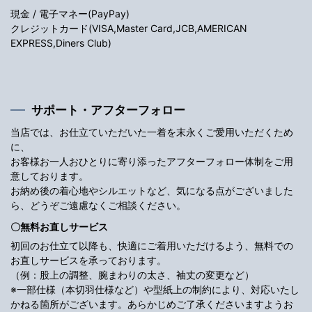
現金 / 電子マネー(PayPay)
クレジットカード(VISA,Master Card,JCB,AMERICAN
EXPRESS,Diners Club)
サポート・アフターフォロー
当店では、お仕立ていただいた一着を末永くご愛用いただくため
に、
お客様お一人おひとりに寄り添ったアフターフォロー体制をご用
意しております。
お納め後の着心地やシルエットなど、気になる点がございました
ら、どうぞご遠慮なくご相談ください。
〇無料お直しサービス
初回のお仕立て以降も、快適にご着用いただけるよう、無料での
お直しサービスを承っております。
（例：股上の調整、腕まわりの太さ、袖丈の変更など）
※一部仕様（本切羽仕様など）や型紙上の制約により、対応いたし
かねる箇所がございます。あらかじめご了承くださいますようお