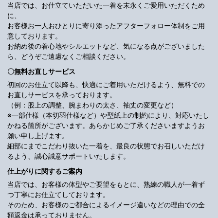
当店では、お仕立ていただいた一着を末永くご愛用いただくため
に、
お客様お一人おひとりに寄り添ったアフターフォロー体制をご用
意しております。
お納め後の着心地やシルエットなど、気になる点がございました
ら、どうぞご遠慮なくご相談ください。
〇無料お直しサービス
初回のお仕立て以降も、快適にご着用いただけるよう、無料での
お直しサービスを承っております。
（例：股上の調整、腕まわりの太さ、袖丈の変更など）
※一部仕様（本切羽仕様など）や型紙上の制約により、対応いたし
かねる箇所がございます。あらかじめご了承くださいますようお
願い申し上げます。
細部にまでこだわり抜いた一着を、最良の状態でお召しいただけ
るよう、誠心誠意サポートいたします。
仕上がりに関するご案内
当店では、お客様の体型やご要望をもとに、熟練の職人が一着ず
つ丁寧にお仕立てしております。
そのため、お客様のご都合によるイメージ違いなどの理由での全
額返金は承っておりません。