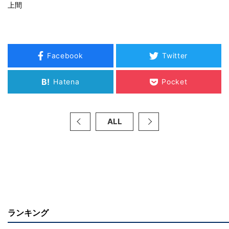
上間
Facebook
Twitter
B!
Hatena
Pocket
ALL
ランキング