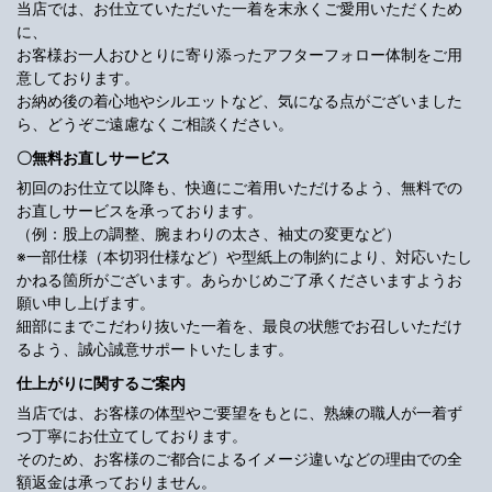
当店では、お仕立ていただいた一着を末永くご愛用いただくため
に、
お客様お一人おひとりに寄り添ったアフターフォロー体制をご用
意しております。
お納め後の着心地やシルエットなど、気になる点がございました
ら、どうぞご遠慮なくご相談ください。
〇無料お直しサービス
初回のお仕立て以降も、快適にご着用いただけるよう、無料での
お直しサービスを承っております。
（例：股上の調整、腕まわりの太さ、袖丈の変更など）
※一部仕様（本切羽仕様など）や型紙上の制約により、対応いたし
かねる箇所がございます。あらかじめご了承くださいますようお
願い申し上げます。
細部にまでこだわり抜いた一着を、最良の状態でお召しいただけ
るよう、誠心誠意サポートいたします。
仕上がりに関するご案内
当店では、お客様の体型やご要望をもとに、熟練の職人が一着ず
つ丁寧にお仕立てしております。
そのため、お客様のご都合によるイメージ違いなどの理由での全
額返金は承っておりません。