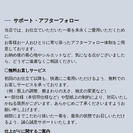
サポート・アフターフォロー
当店では、お仕立ていただいた一着を末永くご愛用いただくため
に、
お客様お一人おひとりに寄り添ったアフターフォロー体制をご用
意しております。
お納め後の着心地やシルエットなど、気になる点がございました
ら、どうぞご遠慮なくご相談ください。
〇無料お直しサービス
初回のお仕立て以降も、快適にご着用いただけるよう、無料での
お直しサービスを承っております。
（例：股上の調整、腕まわりの太さ、袖丈の変更など）
※一部仕様（本切羽仕様など）や型紙上の制約により、対応いたし
かねる箇所がございます。あらかじめご了承くださいますようお
願い申し上げます。
細部にまでこだわり抜いた一着を、最良の状態でお召しいただけ
るよう、誠心誠意サポートいたします。
仕上がりに関するご案内