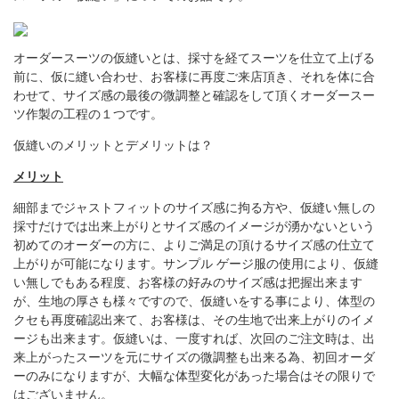
オーダースーツの仮縫いとは、採寸を経てスーツを仕立て上げる
前に、仮に縫い合わせ、お客様に再度ご来店頂き、それを体に合
わせて、サイズ感の最後の微調整と確認をして頂くオーダースー
ツ作製の工程の１つです。
仮縫いのメリットとデメリットは？
メリット
細部までジャストフィットのサイズ感に拘る方や、仮縫い無しの
採寸だけでは出来上がりとサイズ感のイメージが湧かないという
初めてのオーダーの方に、よりご満足の頂けるサイズ感の仕立て
上がりが可能になります。サンプル ゲージ服の使用により、仮縫
い無しでもある程度、お客様の好みのサイズ感は把握出来ます
が、生地の厚さも様々ですので、仮縫いをする事により、体型の
クセも再度確認出来て、お客様は、その生地で出来上がりのイメ
ージも出来ます。仮縫いは、一度すれば、次回のご注文時は、出
来上がったスーツを元にサイズの微調整も出来る為、初回オーダ
ーのみになりますが、大幅な体型変化があった場合はその限りで
はございません。