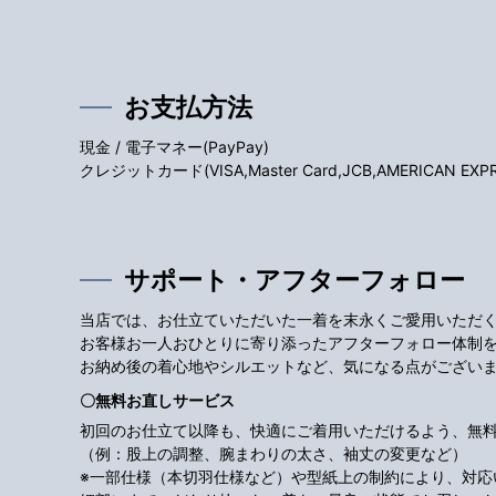
お支払方法
現金 / 電子マネー(PayPay)
クレジットカード(VISA,Master Card,JCB,AMERICAN EXPRES
サポート・アフターフォロー
当店では、お仕立ていただいた一着を末永くご愛用いただ
お客様お一人おひとりに寄り添ったアフターフォロー体制
お納め後の着心地やシルエットなど、気になる点がござい
〇無料お直しサービス
初回のお仕立て以降も、快適にご着用いただけるよう、無
（例：股上の調整、腕まわりの太さ、袖丈の変更など）
※一部仕様（本切羽仕様など）や型紙上の制約により、対