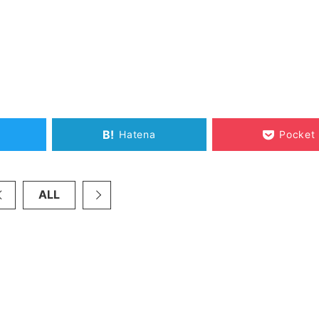
B!
Hatena
Pocket
ALL