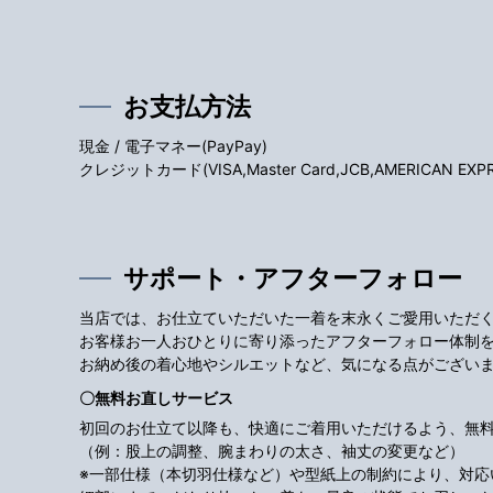
お支払方法
現金 / 電子マネー(PayPay)
クレジットカード(VISA,Master Card,JCB,AMERICAN EXPRES
サポート・アフターフォロー
当店では、お仕立ていただいた一着を末永くご愛用いただ
お客様お一人おひとりに寄り添ったアフターフォロー体制
お納め後の着心地やシルエットなど、気になる点がござい
〇無料お直しサービス
初回のお仕立て以降も、快適にご着用いただけるよう、無
（例：股上の調整、腕まわりの太さ、袖丈の変更など）
※一部仕様（本切羽仕様など）や型紙上の制約により、対