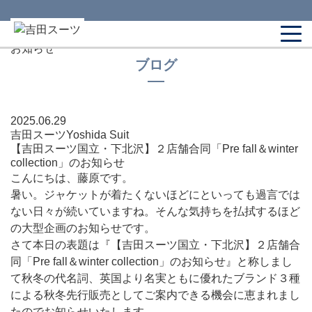
HOME
>
ブログトップ
>
吉田スーツ
>
【吉田スーツ国
立・下北沢】２店舗合同「Pre fall＆winter collection」の
お知らせ
ブログ
2025.06.29
吉田スーツ
Yoshida Suit
【吉田スーツ国立・下北沢】２店舗合同「Pre fall＆winter
collection」のお知らせ
こんにちは、藤原です。
暑い。ジャケットが着たくないほどにといっても過言では
ない日々が続いていますね。そんな気持ちを払拭するほど
の大型企画のお知らせです。
さて本日の表題は『【吉田スーツ国立・下北沢】２店舗合
同「Pre fall＆winter collection」のお知らせ』と称しまし
て秋冬の代名詞、英国より名実ともに優れたブランド３種
による秋冬先行販売としてご案内できる機会に恵まれまし
たのでお知らせいたします。