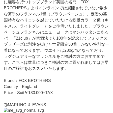
に顧客を持つトップブランド英国の名門「FOX
BROTHERS」よりインラインでは展開されていない希少
な薄手のフランネル1種（ブラウンベージュ）、定番の英
国特有なハリコシを感じていただける鉄板カラー２種（キ
ャメル、ライトグレー）をご準備いたしました。ブラウン
ベージュフランネルはニューヨークはマンハッタンにある
バー「21club」が禁酒法より100年を記念してフォックス
ブラザーズに別注を掛けた世界限定50着しかない特別な一
着になっております。ウエイトは280g/mとなっており、
ラグジュアリーなフランネルをご検討の方におすすめで
す。こちらは数量につきご検討の方に置かれましてはお早
目のご検討をおススメいたします。
Brand：FOX BROTHERS
Country：England
Price：Suit￥130.000+TAX
③MARLING ＆ EVANS