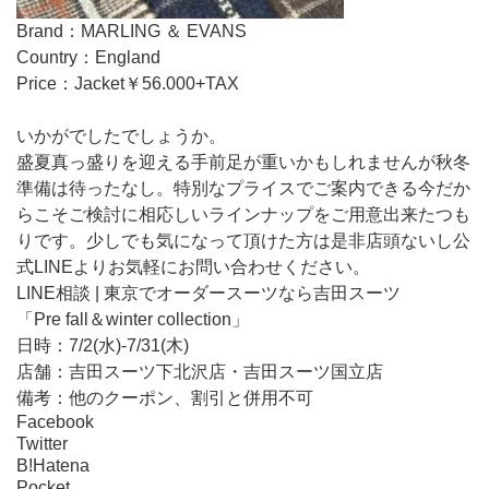
Brand：MARLING ＆ EVANS
Country：England
Price：Jacket￥56.000+TAX
いかがでしたでしょうか。
盛夏真っ盛りを迎える手前足が重いかもしれませんが秋冬
準備は待ったなし。特別なプライスでご案内できる今だか
らこそご検討に相応しいラインナップをご用意出来たつも
りです。少しでも気になって頂けた方は是非店頭ないし公
式LINEよりお気軽にお問い合わせください。
LINE相談 | 東京でオーダースーツなら吉田スーツ
「Pre fall＆winter collection」
日時：7/2(水)-7/31(木)
店舗：吉田スーツ下北沢店・吉田スーツ国立店
備考：他のクーポン、割引と併用不可
Facebook
Twitter
B!
Hatena
Pocket