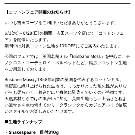
【コットンフェア開催のお知らせ】
いつも吉田スーツをご利用いただきありがとうございます。
6/3(水)～6/28(日)の期間、吉田スーツ全店にて「コットンフェ
ア」を開催いたします。
期間中は対象コットン生地を10%OFFにてご案内いたします。
今回のフェアでは、英国老舗ミル
「
Brisbane Moss
」
を中心に、チ
ノクロス・コーデュロイ・ベルベットなど、幅広いコットン生地
をご用意しております。
Brisbane Mossは1858年創業の英国を代表するコットンミル。
高密度に織り上げられた生地は、しっかりとした耐久性がありな
がらも柔らかく、着込むほど身体に馴染んでいくのが特徴です。
天然素材ならではの風合いに加え、英国生地らしい上品さと程よ
い無骨さを兼ね備えており、クラシックからカジュアルまで幅広
いスタイルでお楽しみいただけます。
■生地ラインナップ
・Shakespeare
目付310g