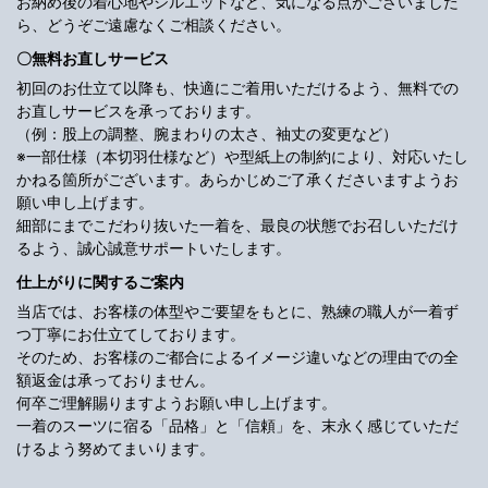
お納め後の着心地やシルエットなど、気になる点がございました
ら、どうぞご遠慮なくご相談ください。
〇無料お直しサービス
初回のお仕立て以降も、快適にご着用いただけるよう、無料での
お直しサービスを承っております。
（例：股上の調整、腕まわりの太さ、袖丈の変更など）
※一部仕様（本切羽仕様など）や型紙上の制約により、対応いたし
かねる箇所がございます。あらかじめご了承くださいますようお
願い申し上げます。
細部にまでこだわり抜いた一着を、最良の状態でお召しいただけ
るよう、誠心誠意サポートいたします。
仕上がりに関するご案内
当店では、お客様の体型やご要望をもとに、熟練の職人が一着ず
つ丁寧にお仕立てしております。
そのため、お客様のご都合によるイメージ違いなどの理由での全
額返金は承っておりません。
何卒ご理解賜りますようお願い申し上げます。
一着のスーツに宿る「品格」と「信頼」を、末永く感じていただ
けるよう努めてまいります。