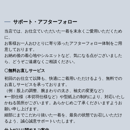
サポート・アフターフォロー
当店では、お仕立ていただいた一着を末永くご愛用いただくため
に、
お客様お一人おひとりに寄り添ったアフターフォロー体制をご用
意しております。
お納め後の着心地やシルエットなど、気になる点がございました
ら、どうぞご遠慮なくご相談ください。
〇無料お直しサービス
初回のお仕立て以降も、快適にご着用いただけるよう、無料での
お直しサービスを承っております。
（例：股上の調整、腕まわりの太さ、袖丈の変更など）
※一部仕様（本切羽仕様など）や型紙上の制約により、対応いたし
かねる箇所がございます。あらかじめご了承くださいますようお
願い申し上げます。
細部にまでこだわり抜いた一着を、最良の状態でお召しいただけ
るよう、誠心誠意サポートいたします。
仕上がりに関するご案内