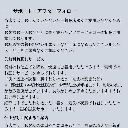
サポート・アフターフォロー
当店では、お仕立ていただいた一着を末永くご愛用いただくため
に、
お客様お一人おひとりに寄り添ったアフターフォロー体制をご用
意しております。
お納め後の着心地やシルエットなど、気になる点がございました
ら、どうぞご遠慮なくご相談ください。
〇無料お直しサービス
初回のお仕立て以降も、快適にご着用いただけるよう、無料での
お直しサービスを承っております。
（例：股上の調整、腕まわりの太さ、袖丈の変更など）
※一部仕様（本切羽仕様など）や型紙上の制約により、対応いたし
かねる箇所がございます。あらかじめご了承くださいますようお
願い申し上げます。
細部にまでこだわり抜いた一着を、最良の状態でお召しいただけ
るよう、誠心誠意サポートいたします。
仕上がりに関するご案内
当店では、お客様の体型やご要望をもとに、熟練の職人が一着ず