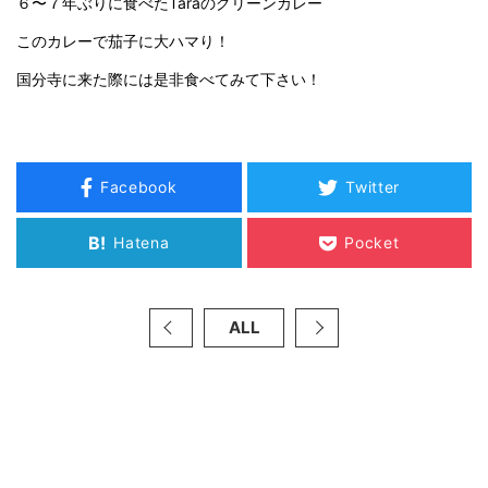
６〜７年ぶりに食べたTaraのグリーンカレー
このカレーで茄子に大ハマり！
国分寺に来た際には是非食べてみて下さい！
Facebook
Twitter
B!
Hatena
Pocket
ALL