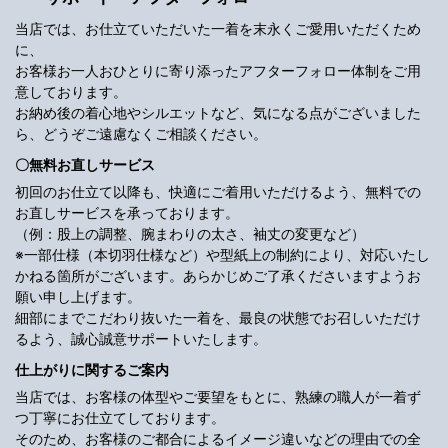
当店では、お仕立ていただいた一着を末永くご愛用いただくため
に、
お客様お一人おひとりに寄り添ったアフターフォロー体制をご用
意しております。
お納め後の着心地やシルエットなど、気になる点がございました
ら、どうぞご遠慮なくご相談ください。
〇無料お直しサービス
初回のお仕立て以降も、快適にご着用いただけるよう、無料での
お直しサービスを承っております。
（例：股上の調整、腕まわりの太さ、袖丈の変更など）
※一部仕様（本切羽仕様など）や型紙上の制約により、対応いたし
かねる箇所がございます。あらかじめご了承くださいますようお
願い申し上げます。
細部にまでこだわり抜いた一着を、最良の状態でお召しいただけ
るよう、誠心誠意サポートいたします。
仕上がりに関するご案内
当店では、お客様の体型やご要望をもとに、熟練の職人が一着ず
つ丁寧にお仕立てしております。
そのため、お客様のご都合によるイメージ違いなどの理由での全