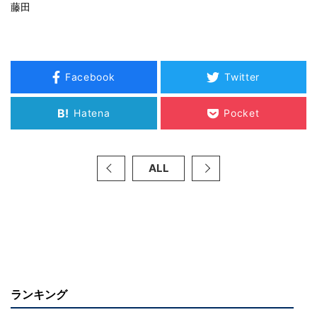
藤田
Facebook
Twitter
B!
Hatena
Pocket
ALL
ランキング