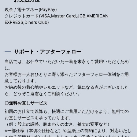
現金 / 電子マネー(PayPay)
クレジットカード(VISA,Master Card,JCB,AMERICAN
EXPRESS,Diners Club)
サポート・アフターフォロー
当店では、お仕立ていただいた一着を末永くご愛用いただくため
に、
お客様お一人おひとりに寄り添ったアフターフォロー体制をご用
意しております。
お納め後の着心地やシルエットなど、気になる点がございました
ら、どうぞご遠慮なくご相談ください。
〇無料お直しサービス
初回のお仕立て以降も、快適にご着用いただけるよう、無料での
お直しサービスを承っております。
（例：股上の調整、腕まわりの太さ、袖丈の変更など）
※一部仕様（本切羽仕様など）や型紙上の制約により、対応いたし
かねる箇所がございます。あらかじめご了承くださいますようお