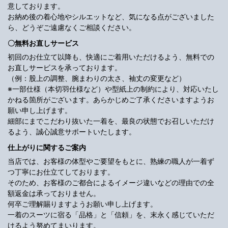
意しております。
お納め後の着心地やシルエットなど、気になる点がございました
ら、どうぞご遠慮なくご相談ください。
〇無料お直しサービス
初回のお仕立て以降も、快適にご着用いただけるよう、無料での
お直しサービスを承っております。
（例：股上の調整、腕まわりの太さ、袖丈の変更など）
※一部仕様（本切羽仕様など）や型紙上の制約により、対応いたし
かねる箇所がございます。あらかじめご了承くださいますようお
願い申し上げます。
細部にまでこだわり抜いた一着を、最良の状態でお召しいただけ
るよう、誠心誠意サポートいたします。
仕上がりに関するご案内
当店では、お客様の体型やご要望をもとに、熟練の職人が一着ず
つ丁寧にお仕立てしております。
そのため、お客様のご都合によるイメージ違いなどの理由での全
額返金は承っておりません。
何卒ご理解賜りますようお願い申し上げます。
一着のスーツに宿る「品格」と「信頼」を、末永く感じていただ
けるよう努めてまいります。