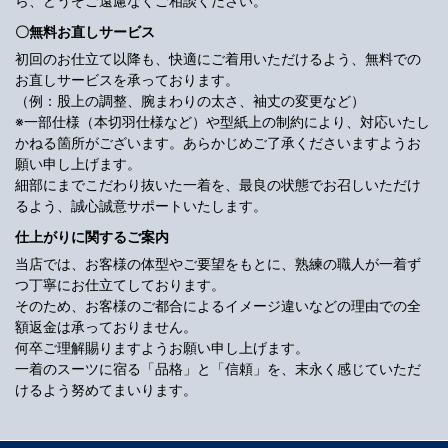
ら、どうぞご遠慮なくご相談ください。
〇無料お直しサービス
初回のお仕立て以降も、快適にご着用いただけるよう、無料での
お直しサービスを承っております。
（例：股上の調整、腕まわりの太さ、袖丈の変更など）
※一部仕様（本切羽仕様など）や型紙上の制約により、対応いたし
かねる箇所がございます。あらかじめご了承くださいますようお
願い申し上げます。
細部にまでこだわり抜いた一着を、最良の状態でお召しいただけ
るよう、誠心誠意サポートいたします。
仕上がりに関するご案内
当店では、お客様の体型やご要望をもとに、熟練の職人が一着ず
つ丁寧にお仕立てしております。
そのため、お客様のご都合によるイメージ違いなどの理由での全
額返金は承っておりません。
何卒ご理解賜りますようお願い申し上げます。
一着のスーツに宿る「品格」と「信頼」を、末永く感じていただ
けるよう努めてまいります。