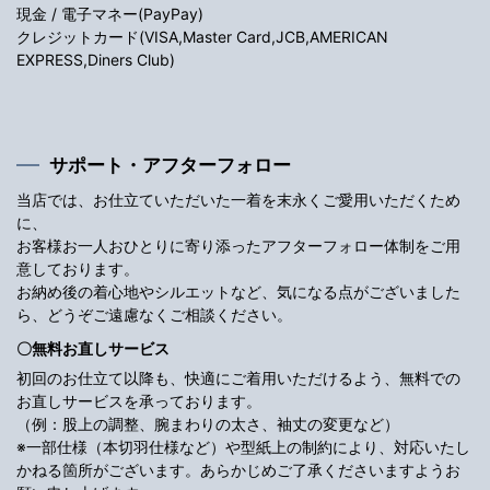
現金 / 電子マネー(PayPay)
クレジットカード(VISA,Master Card,JCB,AMERICAN
EXPRESS,Diners Club)
サポート・アフターフォロー
当店では、お仕立ていただいた一着を末永くご愛用いただくため
に、
お客様お一人おひとりに寄り添ったアフターフォロー体制をご用
意しております。
お納め後の着心地やシルエットなど、気になる点がございました
ら、どうぞご遠慮なくご相談ください。
〇無料お直しサービス
初回のお仕立て以降も、快適にご着用いただけるよう、無料での
お直しサービスを承っております。
（例：股上の調整、腕まわりの太さ、袖丈の変更など）
※一部仕様（本切羽仕様など）や型紙上の制約により、対応いたし
かねる箇所がございます。あらかじめご了承くださいますようお