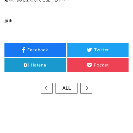
藤田
Facebook
Twitter
B!
Hatena
Pocket
ALL