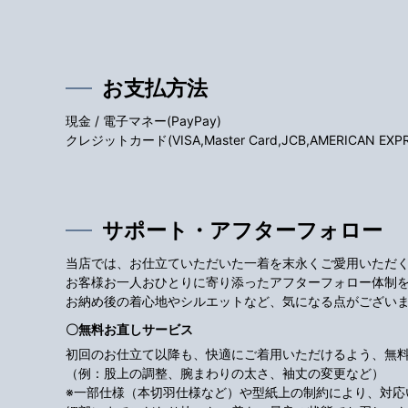
お支払方法
現金 / 電子マネー(PayPay)
クレジットカード(VISA,Master Card,JCB,AMERICAN EXPRES
サポート・アフターフォロー
当店では、お仕立ていただいた一着を末永くご愛用いただ
お客様お一人おひとりに寄り添ったアフターフォロー体制
お納め後の着心地やシルエットなど、気になる点がござい
〇無料お直しサービス
初回のお仕立て以降も、快適にご着用いただけるよう、無
（例：股上の調整、腕まわりの太さ、袖丈の変更など）
※一部仕様（本切羽仕様など）や型紙上の制約により、対