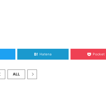
B!
Hatena
Pocket
ALL