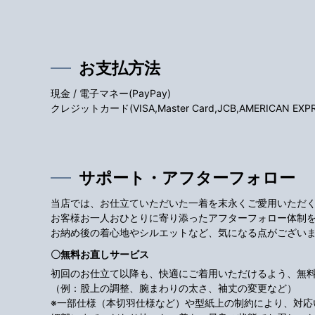
お支払方法
現金 / 電子マネー(PayPay)
クレジットカード(VISA,Master Card,JCB,AMERICAN EXPRES
サポート・アフターフォロー
当店では、お仕立ていただいた一着を末永くご愛用いただ
お客様お一人おひとりに寄り添ったアフターフォロー体制
お納め後の着心地やシルエットなど、気になる点がござい
〇無料お直しサービス
初回のお仕立て以降も、快適にご着用いただけるよう、無
（例：股上の調整、腕まわりの太さ、袖丈の変更など）
※一部仕様（本切羽仕様など）や型紙上の制約により、対