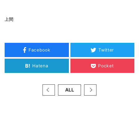
上間
Facebook
Twitter
B!
Hatena
Pocket
ALL