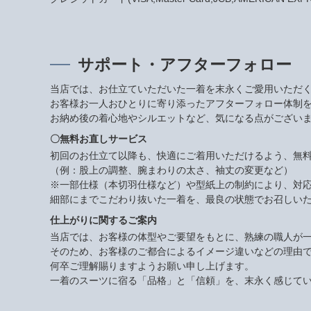
サポート・アフターフォロー
当店では、お仕立ていただいた一着を末永くご愛用いただ
お客様お一人おひとりに寄り添ったアフターフォロー体制
お納め後の着心地やシルエットなど、気になる点がござい
〇無料お直しサービス
初回のお仕立て以降も、快適にご着用いただけるよう、無
（例：股上の調整、腕まわりの太さ、袖丈の変更など）
※一部仕様（本切羽仕様など）や型紙上の制約により、対
細部にまでこだわり抜いた一着を、最良の状態でお召しい
仕上がりに関するご案内
当店では、お客様の体型やご要望をもとに、熟練の職人が
そのため、お客様のご都合によるイメージ違いなどの理由
何卒ご理解賜りますようお願い申し上げます。
一着のスーツに宿る「品格」と「信頼」を、末永く感じて