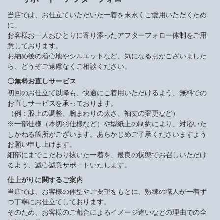
当店では、お仕立ていただいた一着を末永くご愛用いただくため
に、
お客様お一人おひとりに寄り添ったアフターフォロー体制をご用
意しております。
お納め後の着心地やシルエットなど、気になる点がございました
ら、どうぞご遠慮なくご相談ください。
〇無料お直しサービス
初回のお仕立て以降も、快適にご着用いただけるよう、無料での
お直しサービスを承っております。
（例：股上の調整、腕まわりの太さ、袖丈の変更など）
※一部仕様（本切羽仕様など）や型紙上の制約により、対応いた
しかねる箇所がございます。あらかじめご了承くださいますよう
お願い申し上げます。
細部にまでこだわり抜いた一着を、最良の状態でお召しいただけ
るよう、誠心誠意サポートいたします。
仕上がりに関するご案内
当店では、お客様の体型やご要望をもとに、熟練の職人が一着ず
つ丁寧にお仕立てしております。
そのため、お客様のご都合によるイメージ違いなどの理由での全