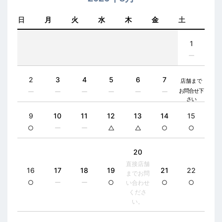
日
月
火
水
木
金
土
1
ー
2
3
4
5
6
7
ー
ー
ー
ー
ー
ー
9
10
11
12
13
14
15
○
ー
ー
△
△
○
○
20
直接店舗
16
17
18
19
21
22
までお問
○
ー
ー
○
○
○
い合わせ
くださ
い。