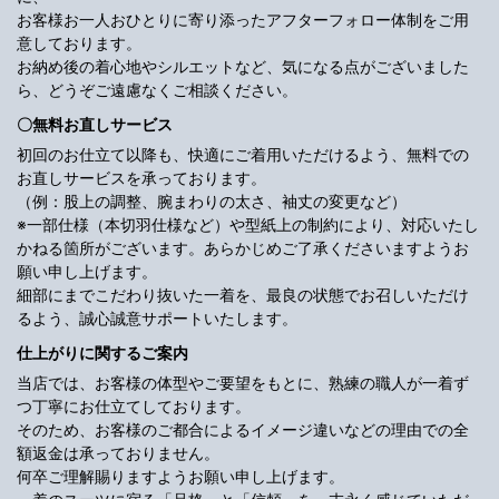
お客様お一人おひとりに寄り添ったアフターフォロー体制をご用
意しております。
お納め後の着心地やシルエットなど、気になる点がございました
ら、どうぞご遠慮なくご相談ください。
〇無料お直しサービス
初回のお仕立て以降も、快適にご着用いただけるよう、無料での
お直しサービスを承っております。
（例：股上の調整、腕まわりの太さ、袖丈の変更など）
※一部仕様（本切羽仕様など）や型紙上の制約により、対応いたし
かねる箇所がございます。あらかじめご了承くださいますようお
願い申し上げます。
細部にまでこだわり抜いた一着を、最良の状態でお召しいただけ
るよう、誠心誠意サポートいたします。
仕上がりに関するご案内
当店では、お客様の体型やご要望をもとに、熟練の職人が一着ず
つ丁寧にお仕立てしております。
そのため、お客様のご都合によるイメージ違いなどの理由での全
額返金は承っておりません。
何卒ご理解賜りますようお願い申し上げます。