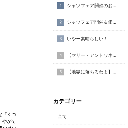
シャツフェア開催のお知らせ
シャツフェア開催＆価格改定のお知らせ
いやー素晴らしい！ ８月１２日からどこに出かけても高いので、国分寺店営業
【マリー・アントワネット・スタイル】part１
【地獄に落ちるわよ】衣装協力のお知らせ
カテゴリー
な「くつ
全て
、やがて
服の歴史