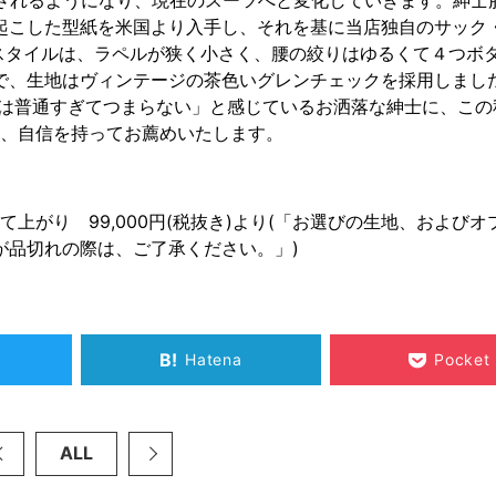
起こした型紙を米国より入手し、それを基に当店独自のサック
そのスタイルは、ラペルが狭く小さく、腰の絞りはゆるくて４つボ
で、生地はヴィンテージの茶色いグレンチェックを採用しまし
ツは普通すぎてつまらない」と感じているお洒落な紳士に、この
）を、自信を持ってお薦めいたします。
て上がり 99,000円(税抜き)より(「お選びの生地、およびオ
が品切れの際は、ご了承ください。」)
B!
Hatena
Pocket
ALL