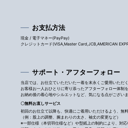
お支払方法
現金 / 電子マネー(PayPay)
クレジットカード(VISA,Master Card,JCB,AMERICAN EXPRES
サポート・アフターフォロー
当店では、お仕立ていただいた一着を末永くご愛用いただ
お客様お一人おひとりに寄り添ったアフターフォロー体制
お納め後の着心地やシルエットなど、気になる点がござい
〇無料お直しサービス
初回のお仕立て以降も、快適にご着用いただけるよう、無
（例：股上の調整、腕まわりの太さ、袖丈の変更など）
※一部仕様（本切羽仕様など）や型紙上の制約により、対