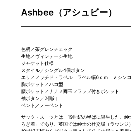
Ashbee（アシュビー）
色柄／茶グレンチェック
生地／ヴィンテージ生地
ジャケット仕様
スタイル／シングル4個ボタン
エリ／ノッチド・ラペル ラペル幅6ｃｍ ミシン
胸ポケット／ハコ型
腰ポケット／ナナメ両玉フラップ付きポケット
袖ボタン／2個釦
ベント／ノーベント
サック・スーツとは、19世紀の半ばに誕生した、
ろぎ着」であり、英国では紳士の社交場（ラウンジ
19世紀末頃からビジネス用として公式の場にも着