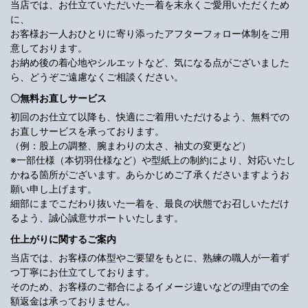
当店では、お仕立ていただいた一着を末永くご愛用いただくため
に、
お客様お一人おひとりに寄り添ったアフターフォロー体制をご用
意しております。
お納め後の着心地やシルエットなど、気になる点がございました
ら、どうぞご遠慮なくご相談ください。
〇無料お直しサービス
初回のお仕立て以降も、快適にご着用いただけるよう、無料での
お直しサービスを承っております。
（例：股上の調整、腕まわりの太さ、袖丈の変更など）
※一部仕様（本切羽仕様など）や型紙上の制約により、対応いたし
かねる箇所がございます。あらかじめご了承くださいますようお
願い申し上げます。
細部にまでこだわり抜いた一着を、最良の状態でお召しいただけ
るよう、誠心誠意サポートいたします。
仕上がりに関するご案内
当店では、お客様の体型やご要望をもとに、熟練の職人が一着ず
つ丁寧にお仕立てしております。
そのため、お客様のご都合によるイメージ違いなどの理由での全
額返金は承っておりません。