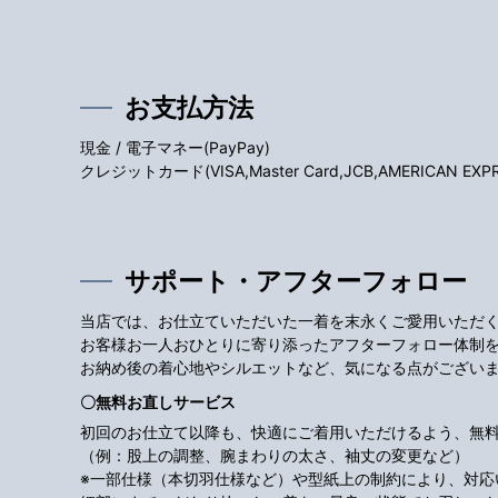
お支払方法
現金 / 電子マネー(PayPay)
クレジットカード(VISA,Master Card,JCB,AMERICAN EXPRES
サポート・アフターフォロー
当店では、お仕立ていただいた一着を末永くご愛用いただ
お客様お一人おひとりに寄り添ったアフターフォロー体制
お納め後の着心地やシルエットなど、気になる点がござい
〇無料お直しサービス
初回のお仕立て以降も、快適にご着用いただけるよう、無
（例：股上の調整、腕まわりの太さ、袖丈の変更など）
※一部仕様（本切羽仕様など）や型紙上の制約により、対