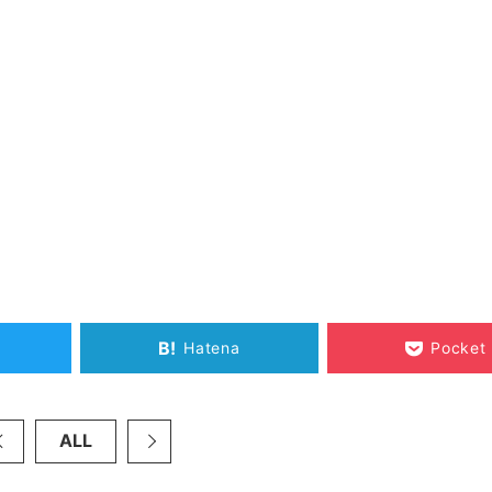
B!
Hatena
Pocket
ALL