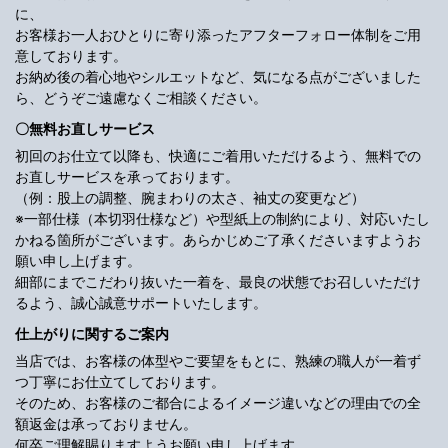
に、
お客様お一人おひとりに寄り添ったアフターフォロー体制をご用
意しております。
お納め後の着心地やシルエットなど、気になる点がございました
ら、どうぞご遠慮なくご相談ください。
〇無料お直しサービス
初回のお仕立て以降も、快適にご着用いただけるよう、無料での
お直しサービスを承っております。
（例：股上の調整、腕まわりの太さ、袖丈の変更など）
※一部仕様（本切羽仕様など）や型紙上の制約により、対応いたし
かねる箇所がございます。あらかじめご了承くださいますようお
願い申し上げます。
細部にまでこだわり抜いた一着を、最良の状態でお召しいただけ
るよう、誠心誠意サポートいたします。
仕上がりに関するご案内
当店では、お客様の体型やご要望をもとに、熟練の職人が一着ず
つ丁寧にお仕立てしております。
そのため、お客様のご都合によるイメージ違いなどの理由での全
額返金は承っておりません。
何卒ご理解賜りますようお願い申し上げます。