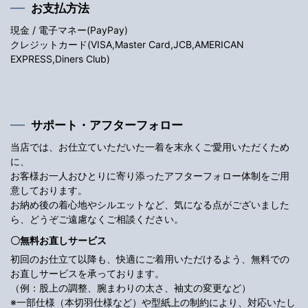
お支払方法
現金 / 電子マネー(PayPay)
クレジットカード(VISA,Master Card,JCB,AMERICAN
EXPRESS,Diners Club)
サポート・アフターフォロー
当店では、お仕立ていただいた一着を末永くご愛用いただくため
に、
お客様お一人おひとりに寄り添ったアフターフォロー体制をご用
意しております。
お納め後の着心地やシルエットなど、気になる点がございました
ら、どうぞご遠慮なくご相談ください。
〇無料お直しサービス
初回のお仕立て以降も、快適にご着用いただけるよう、無料での
お直しサービスを承っております。
（例：股上の調整、腕まわりの太さ、袖丈の変更など）
※一部仕様（本切羽仕様など）や型紙上の制約により、対応いたし