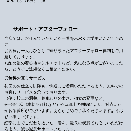
EXPRESS,Diners Club)
サポート・アフターフォロー
当店では、お仕立ていただいた一着を末永くご愛用いただくため
に、
お客様お一人おひとりに寄り添ったアフターフォロー体制をご用
意しております。
お納め後の着心地やシルエットなど、気になる点がございました
ら、どうぞご遠慮なくご相談ください。
〇無料お直しサービス
初回のお仕立て以降も、快適にご着用いただけるよう、無料での
お直しサービスを承っております。
（例：股上の調整、腕まわりの太さ、袖丈の変更など）
※一部仕様（本切羽仕様など）や型紙上の制約により、対応いたし
かねる箇所がございます。あらかじめご了承くださいますようお
願い申し上げます。
細部にまでこだわり抜いた一着を、最良の状態でお召しいただけ
るよう、誠心誠意サポートいたします。