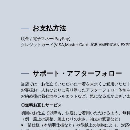
お支払方法
現金 / 電子マネー(PayPay)
クレジットカード(VISA,Master Card,JCB,AMERICAN EXPRES
サポート・アフターフォロー
当店では、お仕立ていただいた一着を末永くご愛用いただ
お客様お一人おひとりに寄り添ったアフターフォロー体制
お納め後の着心地やシルエットなど、気になる点がござい
〇無料お直しサービス
初回のお仕立て以降も、快適にご着用いただけるよう、無
（例：股上の調整、腕まわりの太さ、袖丈の変更など）
※一部仕様（本切羽仕様など）や型紙上の制約により、対