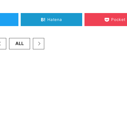
B!
Hatena
Pocket
ALL