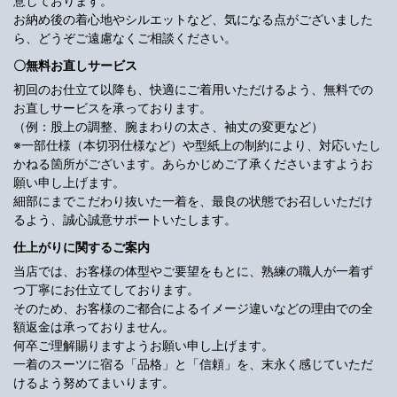
意しております。
お納め後の着心地やシルエットなど、気になる点がございました
ら、どうぞご遠慮なくご相談ください。
〇無料お直しサービス
初回のお仕立て以降も、快適にご着用いただけるよう、無料での
お直しサービスを承っております。
（例：股上の調整、腕まわりの太さ、袖丈の変更など）
※一部仕様（本切羽仕様など）や型紙上の制約により、対応いたし
かねる箇所がございます。あらかじめご了承くださいますようお
願い申し上げます。
細部にまでこだわり抜いた一着を、最良の状態でお召しいただけ
るよう、誠心誠意サポートいたします。
仕上がりに関するご案内
当店では、お客様の体型やご要望をもとに、熟練の職人が一着ず
つ丁寧にお仕立てしております。
そのため、お客様のご都合によるイメージ違いなどの理由での全
額返金は承っておりません。
何卒ご理解賜りますようお願い申し上げます。
一着のスーツに宿る「品格」と「信頼」を、末永く感じていただ
けるよう努めてまいります。