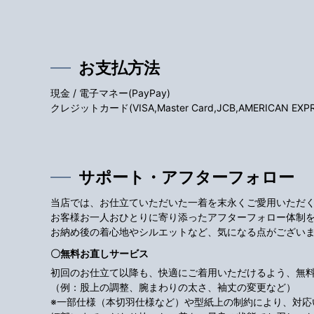
お支払方法
現金 / 電子マネー(PayPay)
クレジットカード(VISA,Master Card,JCB,AMERICAN EXPRES
サポート・アフターフォロー
当店では、お仕立ていただいた一着を末永くご愛用いただ
お客様お一人おひとりに寄り添ったアフターフォロー体制
お納め後の着心地やシルエットなど、気になる点がござい
〇無料お直しサービス
初回のお仕立て以降も、快適にご着用いただけるよう、無
（例：股上の調整、腕まわりの太さ、袖丈の変更など）
※一部仕様（本切羽仕様など）や型紙上の制約により、対