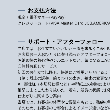
お支払方法
現金 / 電子マネー(PayPay)
クレジットカード(VISA,Master Card,JCB,AMERICAN 
サポート・アフターフォロー
当店では、お仕立ていただいた一着を末永くご愛用
お客様お一人おひとりに寄り添ったアフターフォロ
お納め後の着心地やシルエットなど、気になる点が
〇無料お直しサービス
初回のお仕立て以降も、快適にご着用いただけるよ
（例：股上の調整、腕まわりの太さ、袖丈の変更な
※一部仕様（本切羽仕様など）や型紙上の制約によ
細部にまでこだわり抜いた一着を、最良の状態でお
仕上がりに関するご案内
当店では、お客様の体型やご要望をもとに、熟練の
そのため、お客様のご都合によるイメージ違いなど