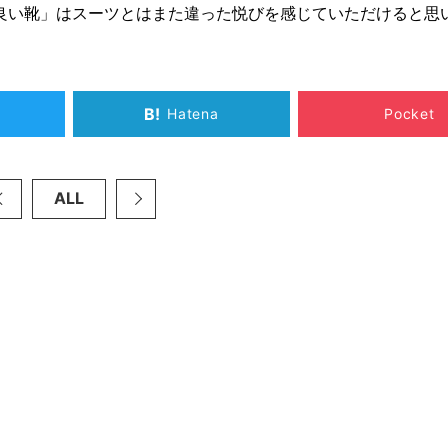
良い靴」はスーツとはまた違った悦びを感じていただけると思
B!
Hatena
Pocket
ALL