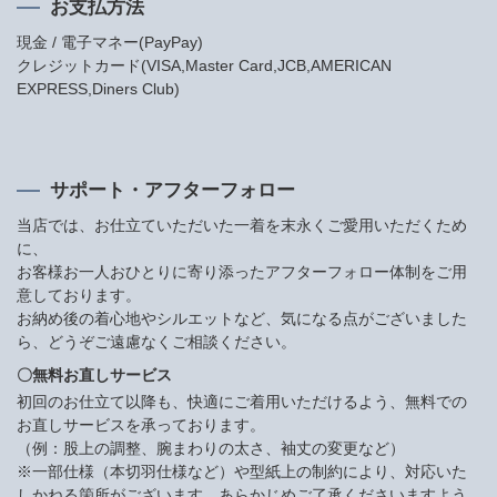
お支払方法
現金 / 電子マネー(PayPay)
クレジットカード(VISA,Master Card,JCB,AMERICAN
EXPRESS,Diners Club)
サポート・アフターフォロー
当店では、お仕立ていただいた一着を末永くご愛用いただくため
に、
お客様お一人おひとりに寄り添ったアフターフォロー体制をご用
意しております。
お納め後の着心地やシルエットなど、気になる点がございました
ら、どうぞご遠慮なくご相談ください。
〇無料お直しサービス
初回のお仕立て以降も、快適にご着用いただけるよう、無料での
お直しサービスを承っております。
（例：股上の調整、腕まわりの太さ、袖丈の変更など）
※一部仕様（本切羽仕様など）や型紙上の制約により、対応いた
しかねる箇所がございます。あらかじめご了承くださいますよう