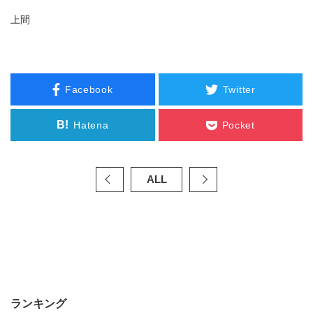
上間
Facebook
Twitter
B!
Hatena
Pocket
ALL
ランキング