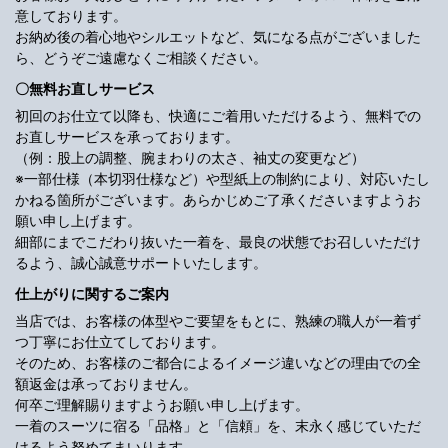
意しております。
お納め後の着心地やシルエットなど、気になる点がございました
ら、どうぞご遠慮なくご相談ください。
〇無料お直しサービス
初回のお仕立て以降も、快適にご着用いただけるよう、無料での
お直しサービスを承っております。
（例：股上の調整、腕まわりの太さ、袖丈の変更など）
※一部仕様（本切羽仕様など）や型紙上の制約により、対応いたし
かねる箇所がございます。あらかじめご了承くださいますようお
願い申し上げます。
細部にまでこだわり抜いた一着を、最良の状態でお召しいただけ
るよう、誠心誠意サポートいたします。
仕上がりに関するご案内
当店では、お客様の体型やご要望をもとに、熟練の職人が一着ず
つ丁寧にお仕立てしております。
そのため、お客様のご都合によるイメージ違いなどの理由での全
額返金は承っておりません。
何卒ご理解賜りますようお願い申し上げます。
一着のスーツに宿る「品格」と「信頼」を、末永く感じていただ
けるよう努めてまいります。