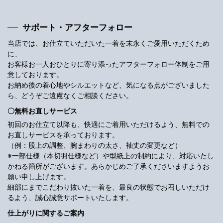
サポート・アフターフォロー
当店では、お仕立ていただいた一着を末永くご愛用いただくため
に、
お客様お一人おひとりに寄り添ったアフターフォロー体制をご用
意しております。
お納め後の着心地やシルエットなど、気になる点がございました
ら、どうぞご遠慮なくご相談ください。
〇無料お直しサービス
初回のお仕立て以降も、快適にご着用いただけるよう、無料での
お直しサービスを承っております。
（例：股上の調整、腕まわりの太さ、袖丈の変更など）
※一部仕様（本切羽仕様など）や型紙上の制約により、対応いたし
かねる箇所がございます。あらかじめご了承くださいますようお
願い申し上げます。
細部にまでこだわり抜いた一着を、最良の状態でお召しいただけ
るよう、誠心誠意サポートいたします。
仕上がりに関するご案内