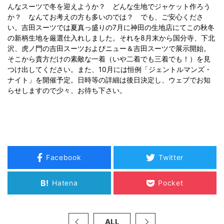
んなスーツで冬を迎えようか？ どんな生地でジャケット作ろう
か？ なんてお考えの方も多いのでは？ でも、ご安心くださ
い。吉田スーツでは夏真っ盛りの7月に神田の生地店にてこの秋冬
の新柄生地を厳選仕入れしました。それを8月末から国分寺、下北
沢、虎ノ門の吉田スーツおよびニュー＆吉田スーツで展示開始。
そこから貴方だけの素敵な一着（いや二着でも三着でも！）を見
つけ出してください。また、10月には恒例「ジェントルマンズ・
ナイト」を開催予定。日時等の詳細は後日決定し、ウェブでお知
らせしますので少々、お待ち下さい。
Facebook
Twitter
B!
Hatena
Pocket
ALL