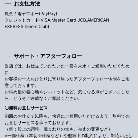
お支払方法
現金 / 電子マネー(PayPay)
クレジットカード(VISA,Master Card,JCB,AMERICAN
EXPRESS,Diners Club)
サポート・アフターフォロー
当店では、お仕立ていただいた一着を末永くご愛用いただくため
に、
お客様お一人おひとりに寄り添ったアフターフォロー体制をご用
意しております。
お納め後の着心地やシルエットなど、気になる点がございました
ら、どうぞご遠慮なくご相談ください。
〇無料お直しサービス
初回のお仕立て以降も、快適にご着用いただけるよう、無料での
お直しサービスを承っております。
（例：股上の調整、腕まわりの太さ、袖丈の変更など）
※一部仕様（本切羽仕様など）や型紙上の制約により、対応いたし