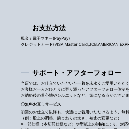
お支払方法
現金 / 電子マネー(PayPay)
クレジットカード(VISA,Master Card,JCB,AMERICAN EXPRES
サポート・アフターフォロー
当店では、お仕立ていただいた一着を末永くご愛用いただ
お客様お一人おひとりに寄り添ったアフターフォロー体制
お納め後の着心地やシルエットなど、気になる点がござい
〇無料お直しサービス
初回のお仕立て以降も、快適にご着用いただけるよう、無
（例：股上の調整、腕まわりの太さ、袖丈の変更など）
※一部仕様（本切羽仕様など）や型紙上の制約により、対