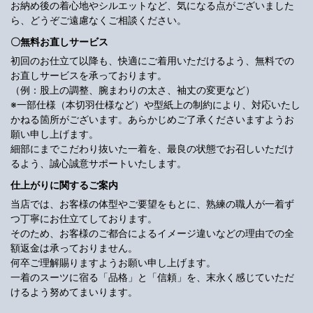
お納め後の着心地やシルエットなど、気になる点がございました
ら、どうぞご遠慮なくご相談ください。
〇無料お直しサービス
初回のお仕立て以降も、快適にご着用いただけるよう、無料での
お直しサービスを承っております。
（例：股上の調整、腕まわりの太さ、袖丈の変更など）
※一部仕様（本切羽仕様など）や型紙上の制約により、対応いたし
かねる箇所がございます。あらかじめご了承くださいますようお
願い申し上げます。
細部にまでこだわり抜いた一着を、最良の状態でお召しいただけ
るよう、誠心誠意サポートいたします。
仕上がりに関するご案内
当店では、お客様の体型やご要望をもとに、熟練の職人が一着ず
つ丁寧にお仕立てしております。
そのため、お客様のご都合によるイメージ違いなどの理由での全
額返金は承っておりません。
何卒ご理解賜りますようお願い申し上げます。
一着のスーツに宿る「品格」と「信頼」を、末永く感じていただ
けるよう努めてまいります。